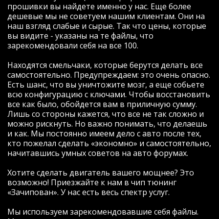
20 тыс то ))), но ошибки были не
прошивки вы найдете именно у нас. Еще более
связанные с жизнедеятельностью
дешевые мы не советуем нашим клиентам. Они на
двигателя или топливной системы,
наш взгляд слабые и сырые. Так что цены, которые
потому в чипе отказано не было (моторы
вы видите - указаны на те файлы, что
с ошибкой по двигателю сначала
зарекомендовали себя на все 100.
конечно же чинятся).
Вообщем считали стоковую прошивку, и
Находятся смельчаки, которые берутся делать все
буквально через минут 25-30 мне уже
самостоятельно. Предупреждаем: это очень опасно.
заливали ЧИП (а может ДЕЙЛ, мне не
Есть шанс, что вы уничтожите мозг, а еще собьете
столь важно как оно называется, главное
всю конфигурацию с ключами. Чтобы восстановить
что есть результат).
все как было, обойдется вам в приличную сумму.
Вообщем разница действительно
Лишь со стороны кажется, что все не так сложно и
ощутима:
можно рискнуть. Но важно понимать, что делаешь
Ну во первых мотор стал крутиться более
и как. Мы постоянно имеем дело с авто после тех,
5,5 тыс оборотов- что для меня было
кто пожелал сделать «экономно» и самостоятельно,
невероятно приятно (не хватало явно
начитавшись умных советов на авто форумах.
тяги)
Во вторых появился прилив сил на всех
Хотите сделать двигатель вашего мощнее? Это
передачах (у меня МКПП), особенно на 5
возможно! Приезжайте к нам в чип тюнинг
если едешь 80-100, машина всеравно
«Зачипован». У нас есть весь спектр услуг.
подхватывает и вытягивает.
Да, на мой мотор k4m 7 бешеных пони
Мы используем зарекомендовавшие себя файлы.
плюсом- это смех (вроде бы), но они