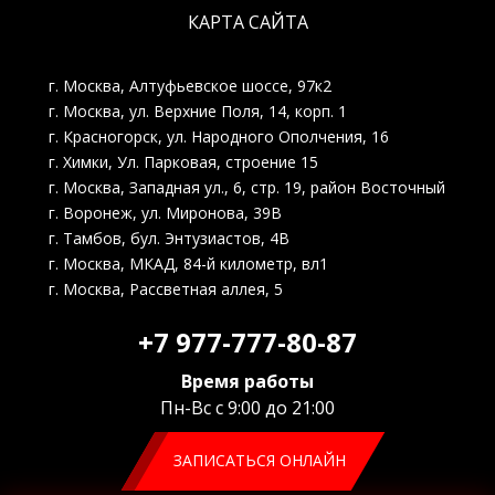
2. Убрали провалы.
КАРТА САЙТА
3. Стали лучше низкие обороты и без
того, неплохие вверха.
4. По расходу пока не понятно.
г. Москва, Алтуфьевское шоссе, 97к2
Машинка ведет себя предсказуемо,
г. Москва, ул. Верхние Поля, 14, корп. 1
адекватно и резво! Рекомендую!!!
г. Красногорск, ул. Народного Ополчения, 16
г. Химки, Ул. Парковая, строение 15
г. Москва, Западная ул., 6, стр. 19, район Восточный
г. Воронеж, ул. Миронова, 39В
Рейтинг отзыва:
5
г. Тамбов, бул. Энтузиастов, 4В
г. Москва, МКАД, 84-й километр, вл1
Отличная компания по чип-тюнингу
г. Москва, Рассветная аллея, 5
автомобилей! Сделали большую работу
быстро и за хорошую цену, выполнено
+7 977-777-80-87
все на 100%. Ребята молодцы, знают
свою работу! Огромное спасибо,
Время работы
обязательно обращусь еще раз!
Пн-Вс с 9:00 до 21:00
ЗАПИСАТЬСЯ ОНЛАЙН