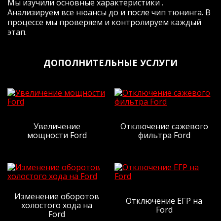
Мы изучили основные характеристики .
очень нужны (особенно при обгонах на
Анализируем все нюансы до и после чип тюнинга. В
трассе с однополосным движением.
процессе мы проверяем и контролируем каждый
Подитожу: машина стала другой, для
этап.
меня более риятной и адекватной,
пропали затупы, появился запас.
Буду делать на следующей машине-
ДОПОЛНИТЕЛЬНЫЕ УСЛУГИ
однозначно ДА! Поеду к Жене, 99% ДА
(почему 99%- ну вдруг электричку куплю,
тогда этот 1% на пиво с Жекой спустим)
Я очень доволен, жене большая
человеческая СПАСИБА!
P.s. И да, по денежке- все как
договаривались, так и вышло. Человек
Увеличение
Отключение сажевого
мощности Ford
фильтра Ford
слова!
Рейтинг отзыва:
5
Изменение оборотов
Отключение ЕГР на
Заезжала сюда за чипом Солярис 1.6
холостого хода на
Ford
автомат. Мастер очень приятный и
Ford