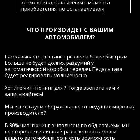
зрело давно, фактически с момента
приобретения, но останавливали
гарантийные (пусть и невнятные)
обязательства официального дилера и
ограниченность доступной информации
ЧТО ПРОИЗОЙДЕТ С ВАШИМ
по этой теме. Изучая вопрос, открыл для
АВТОМОБИЛЕМ?
себя тот факт,что комплектация "Limited
Plus" (максимально возможная у
официалов на момент покупки)
Рассказываем: он станет резвее и более быстрым.
оказывается не дает возможность
Больше не будет долгих раздумий у
пользоваться интересными и нужными с
автоматической коробки передач. Педаль газа
точки зрения комфорта опциями, и этот
будет реагировать молниеносно.
факт "дискриминации" известного
автопроизводителя всех покупателей
Хотите чип-тюнинг для ? Тогда звоните нам и
новых авто в России подтолкнул меня к
записывайтесь!
еще более глубокому изучению вопроса.
После многочисленных прозвонов и
Мы используем оборудование от ведущих мировых
общения, в том числе с теми, кто пытался
производителей.
навязывать только свое видение
решение проблемы и не желал
В 90% чип-тюнинг выполняем по обд разъему, мы
заниматься индивидуальными
не сторонники лишний раз вскрывать мозги
настройками опций, я, в итоге,
вашего автомобиля, если есть возможность