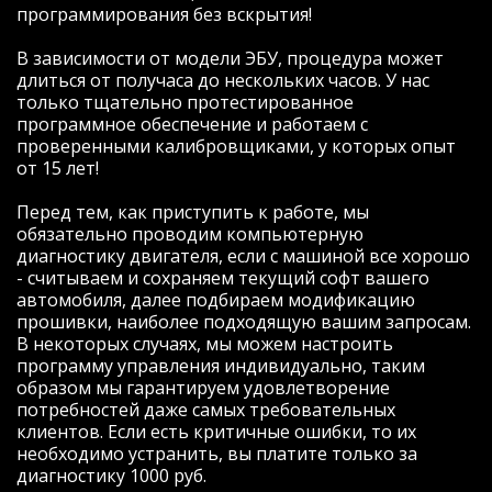
остановился на компании "Зачипован",
программирования без вскрытия!
заранее оговорив с Евгением, что
окончательное решение по тому что
В зависимости от модели ЭБУ, процедура может
будем делать с авто примем во время
длиться от получаса до нескольких часов. У нас
встречи. Так и сделали: встретились, еще
только тщательно протестированное
раз все оговорили и в течение получаса
программное обеспечение и работаем с
Евгений исполнил все как и требовалось.
проверенными калибровщиками, у которых опыт
В итоге получилось активировать
от 15 лет!
несколько модулей:
- при заведенном авто и отсутствии
Перед тем, как приступить к работе, мы
ключа блокируется АКПП;
обязательно проводим компьютерную
- активировано управление климатом "с
диагностику двигателя, если с машиной все хорошо
руля" в правом окошке БК;
- считываем и сохраняем текущий софт вашего
- активирована индикация наружной
автомобиля, далее подбираем модификацию
температуры в правом окошке БК;
прошивки, наиболее подходящую вашим запросам.
- активирована возможность изменения
В некоторых случаях, мы можем настроить
настроек зеркал при движении задним
программу управления индивидуально, таким
ходом (помощь при парковке);
образом мы гарантируем удовлетворение
- активирована память противотуманок
потребностей даже самых требовательных
(включаются автоматически). Ну, и самое
клиентов. Если есть критичные ошибки, то их
главное, уже по дороге домой оценил в
необходимо устранить, вы платите только за
полной мере те ранее скрытые
диагностику 1000 руб.
возможности эластичной и