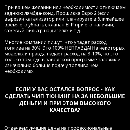
согласованной работы пары "двигатель/
При вашем желании или необходимости отключаем
трансмиссия"автомобиля, которые
заднюю лямбда-зонд, Прошивка Евро 2 (если
теперь стали доступны!
вырезан катализатор или планируете в ближайшее
Евгений, огромное Вам спасибо за
время его убрать), клапан ЕГР при его наличии,
отзывчивость, человеческое общение и
сажевый фильтр на дизелях и т.д.
профессионализм! Удачи и еще больше
благодарных клиентов!!!
Многие компании пишут, что упадет расход
топлива на 30%! Это 100% НЕПРАВДА! На некоторых
моделях и правда падает расход на 3-10%, но это
только там, где в заводской программе заложили
изначально больше подачу топлива чем
Рейтинг отзыва:
5
необходимо.
Давно знаю компанию и Евгения,
соответственно выбор был для меня
ЕСЛИ У ВАС ОСТАЛСЯ ВОПРОС - КАК
очевиден. Договорившись заранее о
СДЕЛАТЬ ЧИП ТЮНИНГ НА ЗА НЕБОЛЬШИЕ
встрече, приехал в назначенное время и
в оговоренное место (удобное для обеих
ДЕНЬГИ И ПРИ ЭТОМ ВЫСОКОГО
сторон). Женя был как всегда пунктуален
КАЧЕСТВА?
(за что ему отдельная благодарность).
Почитал ошибки, с улыбкой сказал что я
как всегда наловил пачку (не мудрено за
Отвечаем: лучшие цены на профессиональные